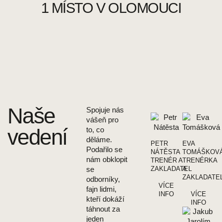
1 MÍSTO V OLOMOUCI
Naše
Spojuje nás
vášeň pro
vedení
to, co
děláme.
PETR
EVA
Podařilo se
NÁTĚSTA
TOMÁŠKOV
nám obklopit
TRENÉR A
TRENÉRKA
ZAKLADATEL
A
se
ZAKLADATE
odborníky,
VÍCE
fajn lidmi,
INFO
VÍCE
kteří dokáží
INFO
táhnout za
jeden