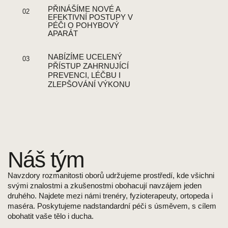
PŘINÁŠÍME NOVÉ A
02
EFEKTIVNÍ POSTUPY V
PÉČI O POHYBOVÝ
APARÁT
NABÍZÍME UCELENÝ
03
PŘÍSTUP ZAHRNUJÍCÍ
PREVENCI, LÉČBU I
ZLEPŠOVÁNÍ VÝKONU
Náš tým
Navzdory rozmanitosti oborů udržujeme prostředí, kde všichni
svými znalostmi a zkušenostmi obohacují navzájem jeden
druhého. Najdete mezi námi trenéry, fyzioterapeuty, ortopeda i
maséra. Poskytujeme nadstandardní péči s úsměvem, s cílem
obohatit vaše tělo i ducha.